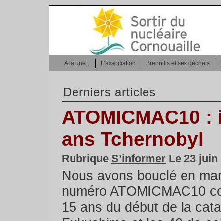
A la une...
L’association
Brennilis et ses déchets
Derniers articles
ATOMICMAC10 : il
ans Tchernobyl
Rubrique
S’informer
Le 23 juin
Nous avons bouclé en mar
numéro ATOMICMAC10 co
15 ans du début de la cat