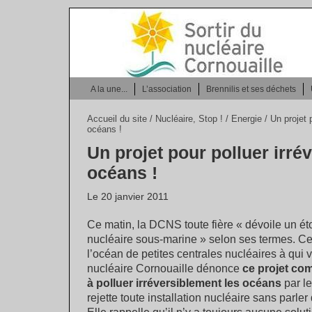
A la une...
L’association
Brennilis et ses déchets
Accueil du site
/
Nucléaire, Stop !
/
Energie
/ Un projet 
océans !
Un projet pour polluer irré
océans !
Le 20 janvier 2011
Ce matin, la DCNS toute fière « dévoile un é
nucléaire sous-marine » selon ses termes. Ce p
l’océan de petites centrales nucléaires à qui vo
nucléaire Cornouaille dénonce
ce projet com
à polluer irréversiblement les océans
par le
rejette toute installation nucléaire sans parle